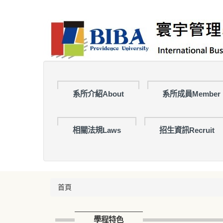
跳
到
主
要
內
容
區
系所介紹About
系所成員Member
相關法規Laws
招生資訊Recruit
首頁
學程特色